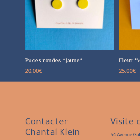
CHOIX DES OPTIONS
CHO
Puces rondes *Jaune*
Fleur *V
20.00
€
25.00
€
Contacter
Visite 
Chantal Klein
54 Avenue Gab