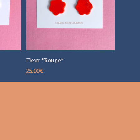
CHOIX DES OPTIONS
Fleur *Rouge*
25.00
€