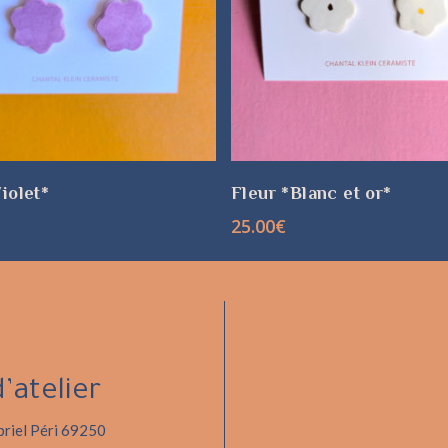
IX DES OPTIONS
CHOIX DES OPTIONS
iolet*
Fleur *Blanc et or*
25.00
€
d’atelier
riel Péri 69250