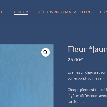
IL
E-SHOP
DÉCOUVRIR CHANTAL KLEIN
CO
Fleur *Jau
25.00
€
Eveillez un chakra et son
correspond (voir les sign
Chaque pièce est faite à 
légères différences avec 
l’artisanat.