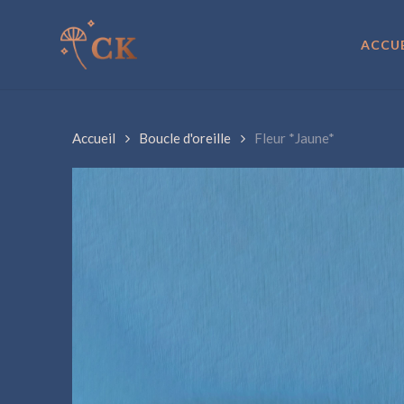
Skip
to
ACCUE
main
content
Accueil
Boucle d'oreille
Fleur *Jaune*