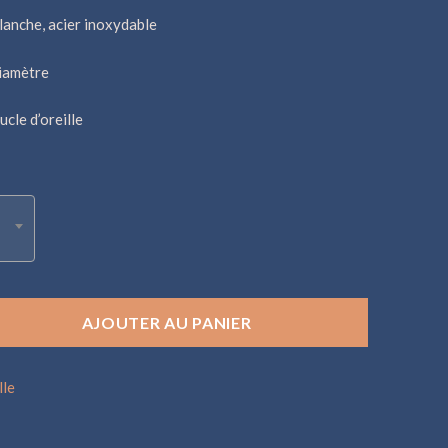
lanche, acier inoxydable
diamètre
ucle d’oreille
AJOUTER AU PANIER
lle