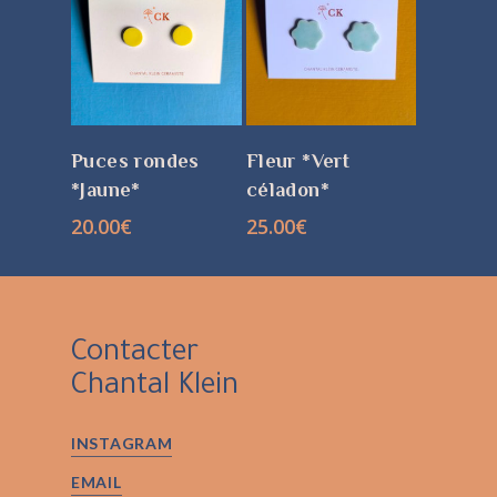
CHOIX DES
CHOIX DES
Puces rondes
Fleur *Vert
OPTIONS
OPTIONS
*Jaune*
céladon*
20.00
€
25.00
€
Contacter
Chantal Klein
INSTAGRAM
EMAIL