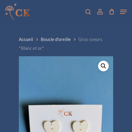
Skip
Men
to
search
account
main
Close
content
Menu
Accueil
Boucle d'oreille
Gros coeurs
*Blanc et or*